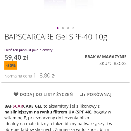
BAPSCARCARE Gel SPF-40 10g
Przejdź
na
początek
Oceń ten produkt jako pierwszy
galerii
59,40 zł
Cena
BRAK W MAGAZYNIE
promocyjna
SKU
BSCG2
-50%
118,80 zł
Normalna cena
DODAJ DO LISTY ŻYCZEŃ
PORÓWNAJ
BAP
SCAR
CARE GEL
to aksamitny żel silikonowy z
najsilniejszym na rynku filtrem UV (SPF 40)
, bogaty w
witaminę E, przeznaczony do leczenia blizn.
Idealny na małe blizny a także blizny na twarzy, szyi i w
obrębie fałdów skórnych. Zmniejsza widoczność blizn,