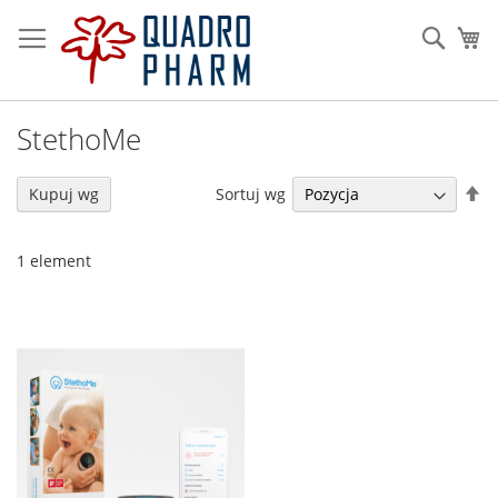
Przejdź
do
Szuka
Mó
treści
StethoMe
U
Sortuj wg
Kupuj wg
ki
ma
1
element