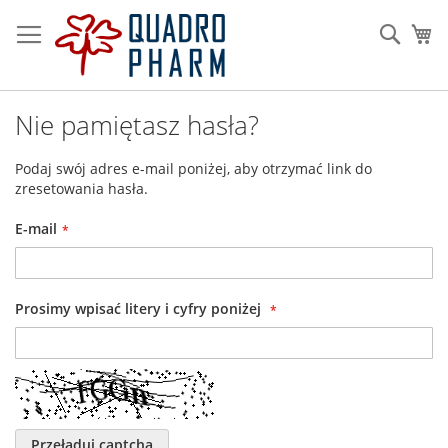
Przejdź
do
Szuka
Mó
treści
Nie pamiętasz hasła?
Podaj swój adres e-mail poniżej, aby otrzymać link do
zresetowania hasła.
E-mail
Prosimy wpisać litery i cyfry poniżej
Przeładuj captcha